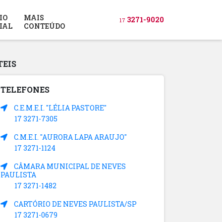
IO
MAIS
3271-9020
17
IAL
CONTEÚDO
TEIS
TELEFONES
C.E.M.E.I. "LÉLIA PASTORE"
17 3271-7305
C.M.E.I. "AURORA LAPA ARAUJO"
17 3271-1124
CÂMARA MUNICIPAL DE NEVES
PAULISTA
17 3271-1482
CARTÓRIO DE NEVES PAULISTA/SP
17 3271-0679