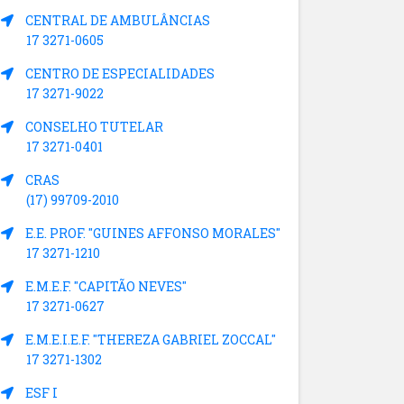
CENTRAL DE AMBULÂNCIAS
17 3271-0605
CENTRO DE ESPECIALIDADES
17 3271-9022
CONSELHO TUTELAR
17 3271-0401
CRAS
(17) 99709-2010
E.E. PROF. "GUINES AFFONSO MORALES"
17 3271-1210
E.M.E.F. "CAPITÃO NEVES"
17 3271-0627
E.M.E.I.E.F. "THEREZA GABRIEL ZOCCAL"
17 3271-1302
ESF I