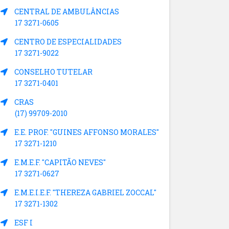
CENTRAL DE AMBULÂNCIAS
17 3271-0605
CENTRO DE ESPECIALIDADES
17 3271-9022
CONSELHO TUTELAR
17 3271-0401
CRAS
(17) 99709-2010
E.E. PROF. "GUINES AFFONSO MORALES"
17 3271-1210
E.M.E.F. "CAPITÃO NEVES"
17 3271-0627
E.M.E.I.E.F. "THEREZA GABRIEL ZOCCAL"
17 3271-1302
ESF I