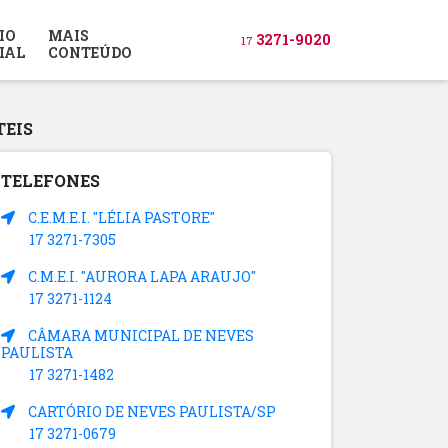
IO
MAIS
3271-9020
17
IAL
CONTEÚDO
TEIS
TELEFONES
C.E.M.E.I. "LÉLIA PASTORE"
17 3271-7305
C.M.E.I. "AURORA LAPA ARAUJO"
17 3271-1124
CÂMARA MUNICIPAL DE NEVES
PAULISTA
17 3271-1482
CARTÓRIO DE NEVES PAULISTA/SP
17 3271-0679