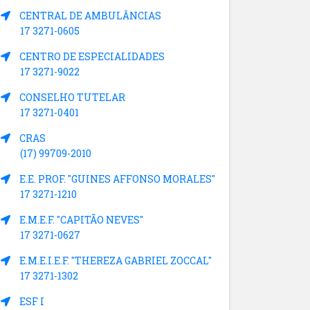
CENTRAL DE AMBULÂNCIAS
17 3271-0605
CENTRO DE ESPECIALIDADES
17 3271-9022
CONSELHO TUTELAR
17 3271-0401
CRAS
(17) 99709-2010
E.E. PROF. "GUINES AFFONSO MORALES"
17 3271-1210
E.M.E.F. "CAPITÃO NEVES"
17 3271-0627
E.M.E.I.E.F. "THEREZA GABRIEL ZOCCAL"
17 3271-1302
ESF I