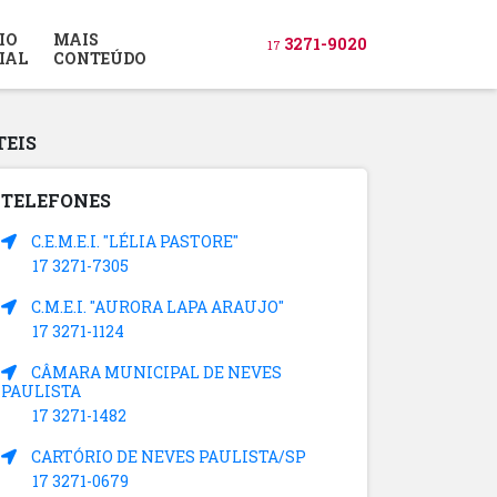
IO
MAIS
3271-9020
17
IAL
CONTEÚDO
TEIS
TELEFONES
C.E.M.E.I. "LÉLIA PASTORE"
17 3271-7305
C.M.E.I. "AURORA LAPA ARAUJO"
17 3271-1124
CÂMARA MUNICIPAL DE NEVES
PAULISTA
17 3271-1482
CARTÓRIO DE NEVES PAULISTA/SP
17 3271-0679