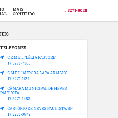
IO
MAIS
3271-9020
17
IAL
CONTEÚDO
TEIS
TELEFONES
C.E.M.E.I. "LÉLIA PASTORE"
17 3271-7305
C.M.E.I. "AURORA LAPA ARAUJO"
17 3271-1124
CÂMARA MUNICIPAL DE NEVES
PAULISTA
17 3271-1482
CARTÓRIO DE NEVES PAULISTA/SP
17 3271-0679