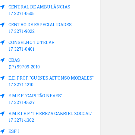
CENTRAL DE AMBULÂNCIAS
17 3271-0605
CENTRO DE ESPECIALIDADES
17 3271-9022
CONSELHO TUTELAR
17 3271-0401
CRAS
(17) 99709-2010
E.E. PROF. "GUINES AFFONSO MORALES"
17 3271-1210
E.M.E.F. "CAPITÃO NEVES"
17 3271-0627
E.M.E.I.E.F. "THEREZA GABRIEL ZOCCAL"
17 3271-1302
ESF I