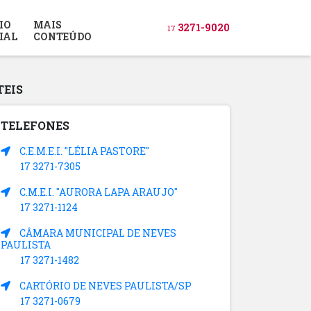
IO
MAIS
3271-9020
17
IAL
CONTEÚDO
TEIS
TELEFONES
C.E.M.E.I. "LÉLIA PASTORE"
17 3271-7305
C.M.E.I. "AURORA LAPA ARAUJO"
17 3271-1124
CÂMARA MUNICIPAL DE NEVES
PAULISTA
17 3271-1482
CARTÓRIO DE NEVES PAULISTA/SP
17 3271-0679