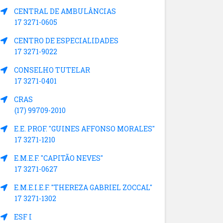
CENTRAL DE AMBULÂNCIAS
17 3271-0605
CENTRO DE ESPECIALIDADES
17 3271-9022
CONSELHO TUTELAR
17 3271-0401
CRAS
(17) 99709-2010
E.E. PROF. "GUINES AFFONSO MORALES"
17 3271-1210
E.M.E.F. "CAPITÃO NEVES"
17 3271-0627
E.M.E.I.E.F. "THEREZA GABRIEL ZOCCAL"
17 3271-1302
ESF I