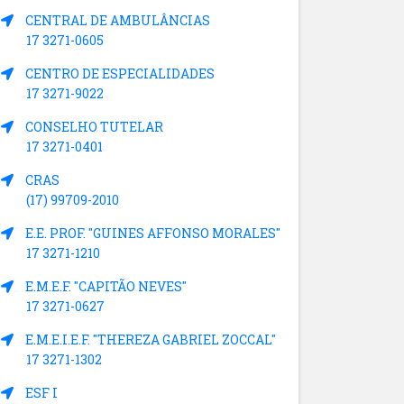
CENTRAL DE AMBULÂNCIAS
17 3271-0605
CENTRO DE ESPECIALIDADES
17 3271-9022
CONSELHO TUTELAR
17 3271-0401
CRAS
(17) 99709-2010
E.E. PROF. "GUINES AFFONSO MORALES"
17 3271-1210
E.M.E.F. "CAPITÃO NEVES"
17 3271-0627
E.M.E.I.E.F. "THEREZA GABRIEL ZOCCAL"
17 3271-1302
ESF I