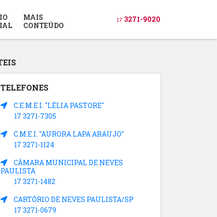
IO
MAIS
3271-9020
17
IAL
CONTEÚDO
TEIS
TELEFONES
C.E.M.E.I. "LÉLIA PASTORE"
17 3271-7305
C.M.E.I. "AURORA LAPA ARAUJO"
17 3271-1124
CÂMARA MUNICIPAL DE NEVES
PAULISTA
17 3271-1482
CARTÓRIO DE NEVES PAULISTA/SP
17 3271-0679