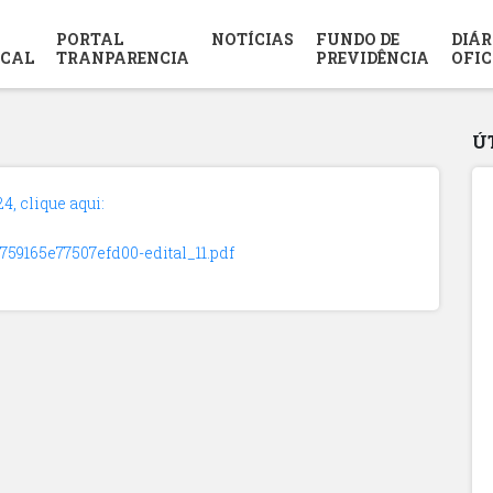
PORTAL
NOTÍCIAS
FUNDO DE
DIÁR
SCAL
TRANPARENCIA
PREVIDÊNCIA
OFIC
Ú
, clique aqui:
759165e77507efd00-edital_11.pdf