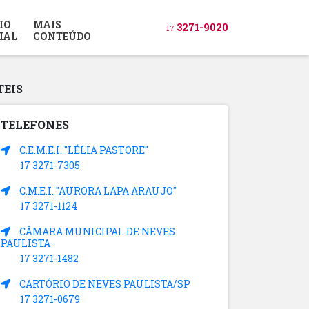
IO
MAIS
3271-9020
17
IAL
CONTEÚDO
TEIS
TELEFONES
C.E.M.E.I. "LÉLIA PASTORE"
17 3271-7305
C.M.E.I. "AURORA LAPA ARAUJO"
17 3271-1124
CÂMARA MUNICIPAL DE NEVES
PAULISTA
17 3271-1482
CARTÓRIO DE NEVES PAULISTA/SP
17 3271-0679