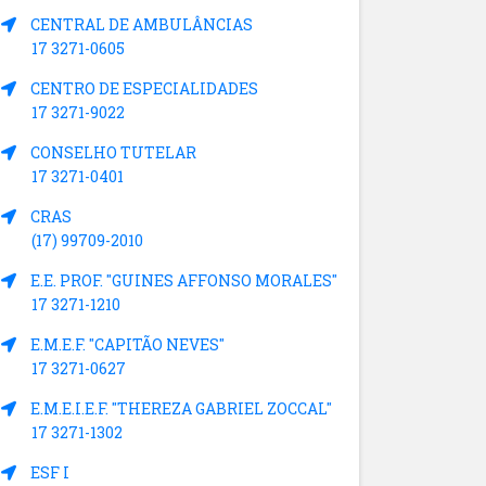
CENTRAL DE AMBULÂNCIAS
17 3271-0605
CENTRO DE ESPECIALIDADES
17 3271-9022
CONSELHO TUTELAR
17 3271-0401
CRAS
(17) 99709-2010
E.E. PROF. "GUINES AFFONSO MORALES"
17 3271-1210
E.M.E.F. "CAPITÃO NEVES"
17 3271-0627
E.M.E.I.E.F. "THEREZA GABRIEL ZOCCAL"
17 3271-1302
ESF I