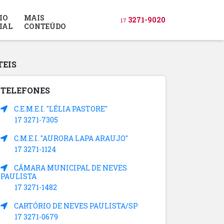
IO
MAIS
3271-9020
17
IAL
CONTEÚDO
TEIS
TELEFONES
C.E.M.E.I. "LÉLIA PASTORE"
17 3271-7305
C.M.E.I. "AURORA LAPA ARAUJO"
17 3271-1124
CÂMARA MUNICIPAL DE NEVES
PAULISTA
17 3271-1482
CARTÓRIO DE NEVES PAULISTA/SP
17 3271-0679