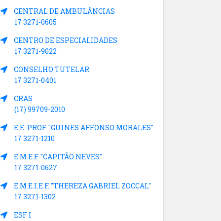
CENTRAL DE AMBULÂNCIAS
17 3271-0605
CENTRO DE ESPECIALIDADES
17 3271-9022
CONSELHO TUTELAR
17 3271-0401
CRAS
(17) 99709-2010
E.E. PROF. "GUINES AFFONSO MORALES"
17 3271-1210
E.M.E.F. "CAPITÃO NEVES"
17 3271-0627
E.M.E.I.E.F. "THEREZA GABRIEL ZOCCAL"
17 3271-1302
ESF I