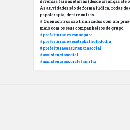
diversas faixas etárias (desde crianças até o
As atividades são de forma lúdica, rodas de 
papoterapia, dentre outras.
# Os encontros são finalizados com um praz
mais com os seus companheiros de grupo.
#prefeituranevesnaopara
#prefeituranevesetrabalhotododia
#prefeituraeassistenciasocial
#assistenciasocial
#assistenciasocialefamilia