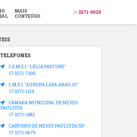
IO
MAIS
3271-9020
17
IAL
CONTEÚDO
TEIS
TELEFONES
C.E.M.E.I. "LÉLIA PASTORE"
17 3271-7305
C.M.E.I. "AURORA LAPA ARAUJO"
17 3271-1124
CÂMARA MUNICIPAL DE NEVES
PAULISTA
17 3271-1482
CARTÓRIO DE NEVES PAULISTA/SP
17 3271-0679