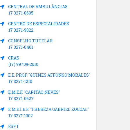
CENTRAL DE AMBULÂNCIAS
17 3271-0605
CENTRO DE ESPECIALIDADES
17 3271-9022
CONSELHO TUTELAR
17 3271-0401
CRAS
(17) 99709-2010
E.E. PROF. "GUINES AFFONSO MORALES"
17 3271-1210
E.M.E.F. "CAPITÃO NEVES"
17 3271-0627
E.M.E.I.E.F. "THEREZA GABRIEL ZOCCAL"
17 3271-1302
ESF I