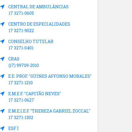
CENTRAL DE AMBULÂNCIAS
17 3271-0605
CENTRO DE ESPECIALIDADES
17 3271-9022
CONSELHO TUTELAR
17 3271-0401
CRAS
(17) 99709-2010
E.E. PROF. "GUINES AFFONSO MORALES"
17 3271-1210
E.M.E.F. "CAPITÃO NEVES"
17 3271-0627
E.M.E.I.E.F. "THEREZA GABRIEL ZOCCAL"
17 3271-1302
ESF I