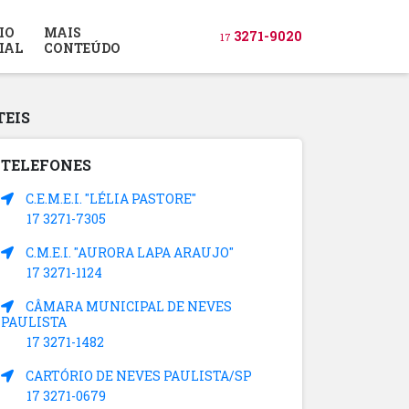
IO
MAIS
3271-9020
17
IAL
CONTEÚDO
TEIS
TELEFONES
C.E.M.E.I. "LÉLIA PASTORE"
17 3271-7305
C.M.E.I. "AURORA LAPA ARAUJO"
17 3271-1124
CÂMARA MUNICIPAL DE NEVES
PAULISTA
17 3271-1482
CARTÓRIO DE NEVES PAULISTA/SP
17 3271-0679