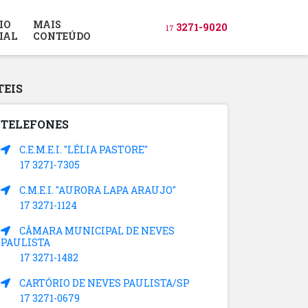
IO
MAIS
3271-9020
17
IAL
CONTEÚDO
TEIS
TELEFONES
C.E.M.E.I. "LÉLIA PASTORE"
17 3271-7305
C.M.E.I. "AURORA LAPA ARAUJO"
17 3271-1124
CÂMARA MUNICIPAL DE NEVES
PAULISTA
17 3271-1482
CARTÓRIO DE NEVES PAULISTA/SP
17 3271-0679