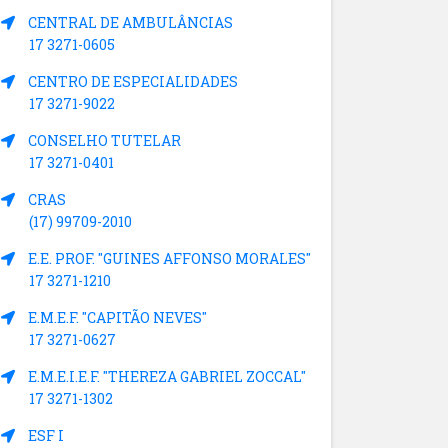
CENTRAL DE AMBULÂNCIAS
17 3271-0605
CENTRO DE ESPECIALIDADES
17 3271-9022
CONSELHO TUTELAR
17 3271-0401
CRAS
(17) 99709-2010
E.E. PROF. "GUINES AFFONSO MORALES"
17 3271-1210
E.M.E.F. "CAPITÃO NEVES"
17 3271-0627
E.M.E.I.E.F. "THEREZA GABRIEL ZOCCAL"
17 3271-1302
ESF I