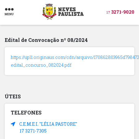
3271-9020
17
MENU
Edital de Convocação nº 08/2024
https://upl1.originaus.com/cdn/arquivo/170862803965d798472
edital_concurso_082024.pdf
ÚTEIS
TELEFONES
C.E.M.E.I. "LÉLIA PASTORE"
17 3271-7305