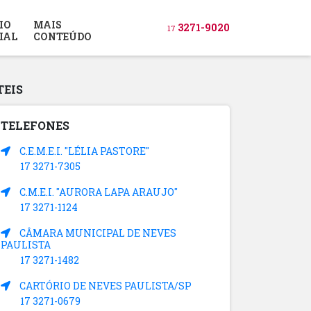
IO
MAIS
3271-9020
17
IAL
CONTEÚDO
TEIS
TELEFONES
C.E.M.E.I. "LÉLIA PASTORE"
17 3271-7305
C.M.E.I. "AURORA LAPA ARAUJO"
17 3271-1124
CÂMARA MUNICIPAL DE NEVES
PAULISTA
17 3271-1482
CARTÓRIO DE NEVES PAULISTA/SP
17 3271-0679