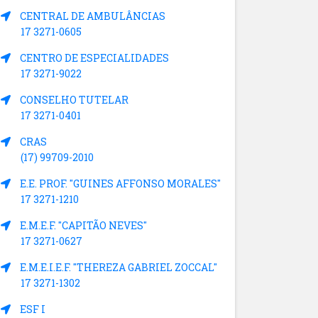
CENTRAL DE AMBULÂNCIAS
17 3271-0605
CENTRO DE ESPECIALIDADES
17 3271-9022
CONSELHO TUTELAR
17 3271-0401
CRAS
(17) 99709-2010
E.E. PROF. "GUINES AFFONSO MORALES"
17 3271-1210
E.M.E.F. "CAPITÃO NEVES"
17 3271-0627
E.M.E.I.E.F. "THEREZA GABRIEL ZOCCAL"
17 3271-1302
ESF I