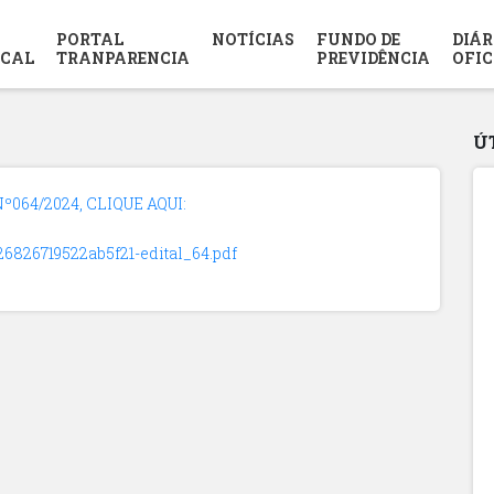
PORTAL
NOTÍCIAS
FUNDO DE
DIÁR
SCAL
TRANPARENCIA
PREVIDÊNCIA
OFIC
Ú
064/2024, CLIQUE AQUI:
126826719522ab5f21-edital_64.pdf