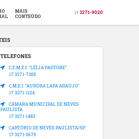
IO
MAIS
3271-9020
17
IAL
CONTEÚDO
TEIS
TELEFONES
C.E.M.E.I. "LÉLIA PASTORE"
17 3271-7305
C.M.E.I. "AURORA LAPA ARAUJO"
17 3271-1124
CÂMARA MUNICIPAL DE NEVES
PAULISTA
17 3271-1482
CARTÓRIO DE NEVES PAULISTA/SP
17 3271-0679