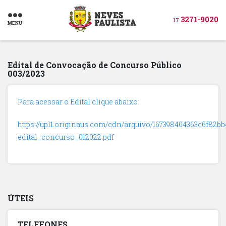
3271-9020
17
MENU
Edital de Convocação de Concurso Público
003/2023
Para acessar o Edital clique abaixo:
https://upl1.originaus.com/cdn/arquivo/167398404363c6f82bb
edital_concurso_012022.pdf
ÚTEIS
TELEFONES