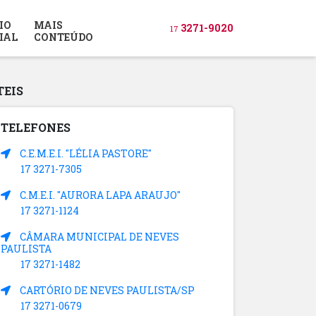
IO
MAIS
3271-9020
17
IAL
CONTEÚDO
TEIS
TELEFONES
C.E.M.E.I. "LÉLIA PASTORE"
17 3271-7305
C.M.E.I. "AURORA LAPA ARAUJO"
17 3271-1124
CÂMARA MUNICIPAL DE NEVES
PAULISTA
17 3271-1482
CARTÓRIO DE NEVES PAULISTA/SP
17 3271-0679