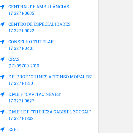
CENTRAL DE AMBULÂNCIAS
17 3271-0605
CENTRO DE ESPECIALIDADES
17 3271-9022
CONSELHO TUTELAR
17 3271-0401
CRAS
(17) 99709-2010
E.E. PROF. "GUINES AFFONSO MORALES"
17 3271-1210
E.M.E.F. "CAPITÃO NEVES"
17 3271-0627
E.M.E.I.E.F. "THEREZA GABRIEL ZOCCAL"
17 3271-1302
ESF I