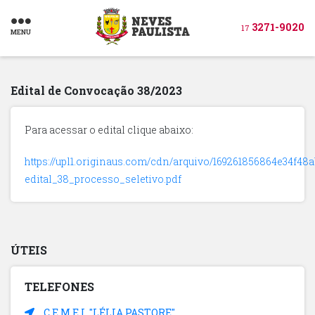
3271-9020
17
MENU
Edital de Convocação 38/2023
Para acessar o edital clique abaixo:
https://upl1.originaus.com/cdn/arquivo/169261856864e34f48a
edital_38_processo_seletivo.pdf
ÚTEIS
TELEFONES
C.E.M.E.I. "LÉLIA PASTORE"