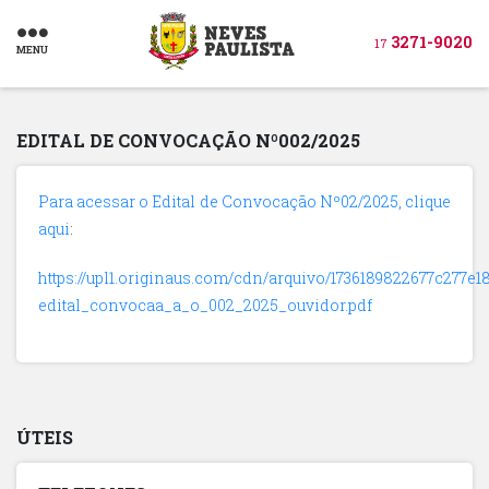
3271-9020
17
MENU
EDITAL DE CONVOCAÇÃO Nº002/2025
Para acessar o Edital de Convocação Nº02/2025, clique
aqui
:
https://upl1.originaus.com/cdn/arquivo/1736189822677c277e1
edital_convocaa_a_o_002_2025_ouvidor.pdf
ÚTEIS