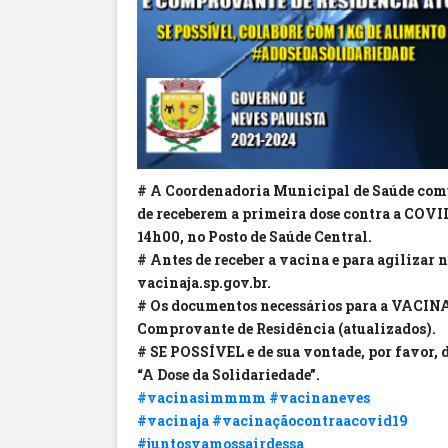
# A Coordenadoria Municipal de Saúde comun
de receberem a primeira dose contra a COVID-
14h00, no Posto de Saúde Central.
# Antes de receber a vacina e para agilizar n
vacinaja.sp.gov.br.
# Os documentos necessários para a VACI
Comprovante de Residência (atualizados).
# SE POSSÍVEL e de sua vontade, por favor,
“A Dose da Solidariedade”.
#vacinasimmmm
#vacinaneves
#vacinaja
#vacinaçãocontraacovid19
#juntosvamossairdessa