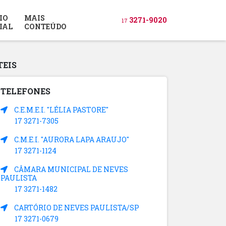
IO
MAIS
3271-9020
17
IAL
CONTEÚDO
TEIS
TELEFONES
C.E.M.E.I. "LÉLIA PASTORE"
17 3271-7305
C.M.E.I. "AURORA LAPA ARAUJO"
17 3271-1124
CÂMARA MUNICIPAL DE NEVES
PAULISTA
17 3271-1482
CARTÓRIO DE NEVES PAULISTA/SP
17 3271-0679