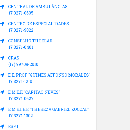
CENTRAL DE AMBULÂNCIAS
17 3271-0605
CENTRO DE ESPECIALIDADES
17 3271-9022
CONSELHO TUTELAR
17 3271-0401
CRAS
(17) 99709-2010
E.E. PROF. "GUINES AFFONSO MORALES"
17 3271-1210
E.M.E.F. "CAPITÃO NEVES"
17 3271-0627
E.M.E.I.E.F. "THEREZA GABRIEL ZOCCAL"
17 3271-1302
ESF I