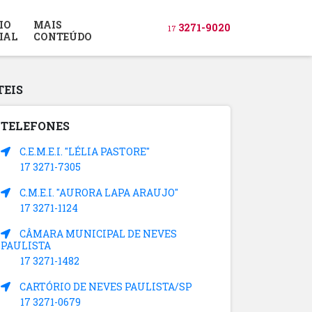
IO
MAIS
3271-9020
17
IAL
CONTEÚDO
TEIS
TELEFONES
C.E.M.E.I. "LÉLIA PASTORE"
17 3271-7305
C.M.E.I. "AURORA LAPA ARAUJO"
17 3271-1124
CÂMARA MUNICIPAL DE NEVES
PAULISTA
17 3271-1482
CARTÓRIO DE NEVES PAULISTA/SP
17 3271-0679