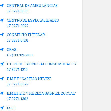
CENTRAL DE AMBULÂNCIAS
17 3271-0605
CENTRO DE ESPECIALIDADES
17 3271-9022
CONSELHO TUTELAR
17 3271-0401
CRAS
(17) 99709-2010
E.E. PROF. "GUINES AFFONSO MORALES"
17 3271-1210
E.M.E.F. "CAPITÃO NEVES"
17 3271-0627
E.M.E.I.E.F. "THEREZA GABRIEL ZOCCAL"
17 3271-1302
ESF I