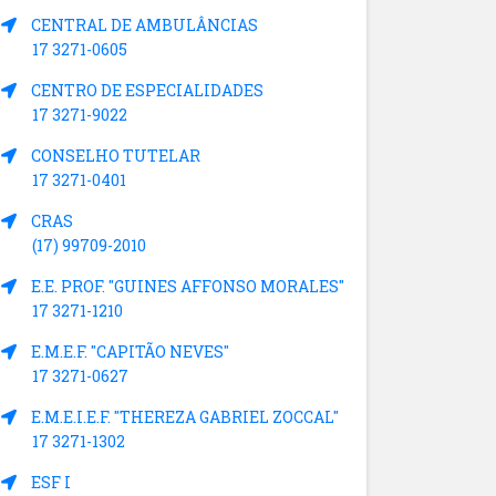
CENTRAL DE AMBULÂNCIAS
17 3271-0605
CENTRO DE ESPECIALIDADES
17 3271-9022
CONSELHO TUTELAR
17 3271-0401
CRAS
(17) 99709-2010
E.E. PROF. "GUINES AFFONSO MORALES"
17 3271-1210
E.M.E.F. "CAPITÃO NEVES"
17 3271-0627
E.M.E.I.E.F. "THEREZA GABRIEL ZOCCAL"
17 3271-1302
ESF I