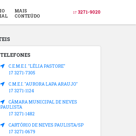
IO
MAIS
3271-9020
17
IAL
CONTEÚDO
TEIS
TELEFONES
C.E.M.E.I. "LÉLIA PASTORE"
17 3271-7305
C.M.E.I. "AURORA LAPA ARAUJO"
17 3271-1124
CÂMARA MUNICIPAL DE NEVES
PAULISTA
17 3271-1482
CARTÓRIO DE NEVES PAULISTA/SP
17 3271-0679