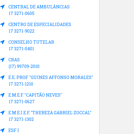
CENTRAL DE AMBULÂNCIAS
17 3271-0605
CENTRO DE ESPECIALIDADES
17 3271-9022
CONSELHO TUTELAR
17 3271-0401
CRAS
(17) 99709-2010
E.E. PROF. "GUINES AFFONSO MORALES"
17 3271-1210
E.M.E.F. "CAPITÃO NEVES"
17 3271-0627
E.M.E.I.E.F. "THEREZA GABRIEL ZOCCAL"
17 3271-1302
ESF I