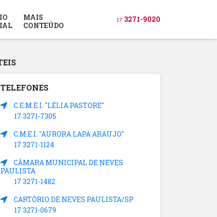
IO
MAIS
3271-9020
17
IAL
CONTEÚDO
TEIS
TELEFONES
C.E.M.E.I. "LÉLIA PASTORE"
17 3271-7305
C.M.E.I. "AURORA LAPA ARAUJO"
17 3271-1124
CÂMARA MUNICIPAL DE NEVES
PAULISTA
17 3271-1482
CARTÓRIO DE NEVES PAULISTA/SP
17 3271-0679