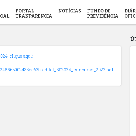
PORTAL
NOTÍCIAS
FUNDO DE
DIÁR
SCAL
TRANPARENCIA
PREVIDÊNCIA
OFIC
Ú
24, clique aqui:
072248566902435ee63b-edital_502024_concurso_2022.pdf