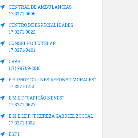
CENTRAL DE AMBULÂNCIAS
17 3271-0605
CENTRO DE ESPECIALIDADES
17 3271-9022
CONSELHO TUTELAR
17 3271-0401
CRAS
(17) 99709-2010
E.E. PROF. "GUINES AFFONSO MORALES"
17 3271-1210
E.M.E.F. "CAPITÃO NEVES"
17 3271-0627
E.M.E.I.E.F. "THEREZA GABRIEL ZOCCAL"
17 3271-1302
ESF I