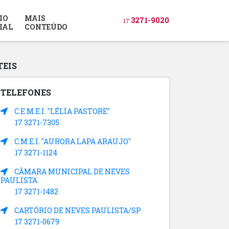
IO
MAIS
3271-9020
17
IAL
CONTEÚDO
TEIS
TELEFONES
C.E.M.E.I. "LÉLIA PASTORE"
17 3271-7305
C.M.E.I. "AURORA LAPA ARAUJO"
17 3271-1124
CÂMARA MUNICIPAL DE NEVES
PAULISTA
17 3271-1482
CARTÓRIO DE NEVES PAULISTA/SP
17 3271-0679