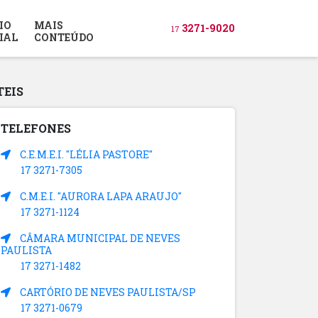
IO
MAIS
3271-9020
17
IAL
CONTEÚDO
TEIS
TELEFONES
C.E.M.E.I. "LÉLIA PASTORE"
17 3271-7305
C.M.E.I. "AURORA LAPA ARAUJO"
17 3271-1124
CÂMARA MUNICIPAL DE NEVES
PAULISTA
17 3271-1482
CARTÓRIO DE NEVES PAULISTA/SP
17 3271-0679