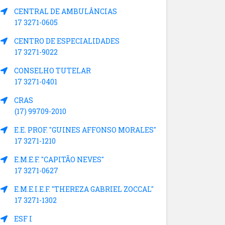
CENTRAL DE AMBULÂNCIAS
17 3271-0605
CENTRO DE ESPECIALIDADES
17 3271-9022
CONSELHO TUTELAR
17 3271-0401
CRAS
(17) 99709-2010
E.E. PROF. "GUINES AFFONSO MORALES"
17 3271-1210
E.M.E.F. "CAPITÃO NEVES"
17 3271-0627
E.M.E.I.E.F. "THEREZA GABRIEL ZOCCAL"
17 3271-1302
ESF I