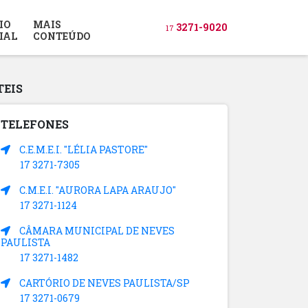
IO
MAIS
3271-9020
17
IAL
CONTEÚDO
TEIS
TELEFONES
C.E.M.E.I. "LÉLIA PASTORE"
17 3271-7305
C.M.E.I. "AURORA LAPA ARAUJO"
17 3271-1124
CÂMARA MUNICIPAL DE NEVES
PAULISTA
17 3271-1482
CARTÓRIO DE NEVES PAULISTA/SP
17 3271-0679