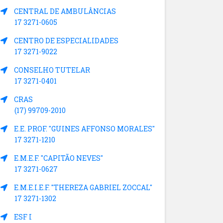
CENTRAL DE AMBULÂNCIAS
17 3271-0605
CENTRO DE ESPECIALIDADES
17 3271-9022
CONSELHO TUTELAR
17 3271-0401
CRAS
(17) 99709-2010
E.E. PROF. "GUINES AFFONSO MORALES"
17 3271-1210
E.M.E.F. "CAPITÃO NEVES"
17 3271-0627
E.M.E.I.E.F. "THEREZA GABRIEL ZOCCAL"
17 3271-1302
ESF I