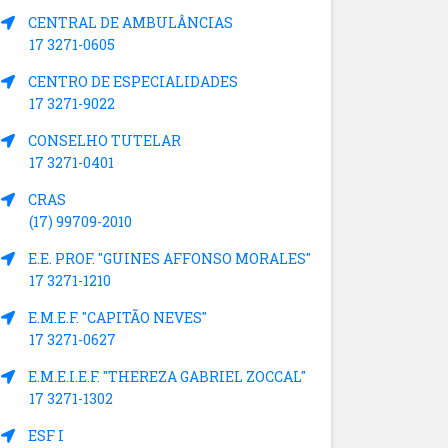
CENTRAL DE AMBULÂNCIAS
17 3271-0605
CENTRO DE ESPECIALIDADES
17 3271-9022
CONSELHO TUTELAR
17 3271-0401
CRAS
(17) 99709-2010
E.E. PROF. "GUINES AFFONSO MORALES"
17 3271-1210
E.M.E.F. "CAPITÃO NEVES"
17 3271-0627
E.M.E.I.E.F. "THEREZA GABRIEL ZOCCAL"
17 3271-1302
ESF I