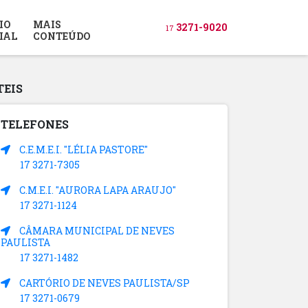
IO
MAIS
3271-9020
17
IAL
CONTEÚDO
TEIS
TELEFONES
C.E.M.E.I. "LÉLIA PASTORE"
17 3271-7305
C.M.E.I. "AURORA LAPA ARAUJO"
17 3271-1124
CÂMARA MUNICIPAL DE NEVES
PAULISTA
17 3271-1482
CARTÓRIO DE NEVES PAULISTA/SP
17 3271-0679