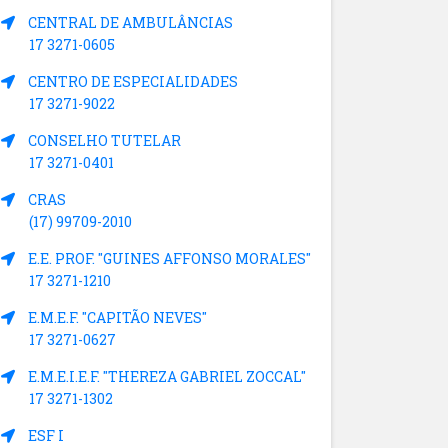
CENTRAL DE AMBULÂNCIAS
17 3271-0605
CENTRO DE ESPECIALIDADES
17 3271-9022
CONSELHO TUTELAR
17 3271-0401
CRAS
(17) 99709-2010
E.E. PROF. "GUINES AFFONSO MORALES"
17 3271-1210
E.M.E.F. "CAPITÃO NEVES"
17 3271-0627
E.M.E.I.E.F. "THEREZA GABRIEL ZOCCAL"
17 3271-1302
ESF I