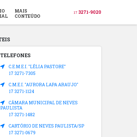
IO
MAIS
3271-9020
17
IAL
CONTEÚDO
TEIS
TELEFONES
C.E.M.E.I. "LÉLIA PASTORE"
17 3271-7305
C.M.E.I. "AURORA LAPA ARAUJO"
17 3271-1124
CÂMARA MUNICIPAL DE NEVES
PAULISTA
17 3271-1482
CARTÓRIO DE NEVES PAULISTA/SP
17 3271-0679