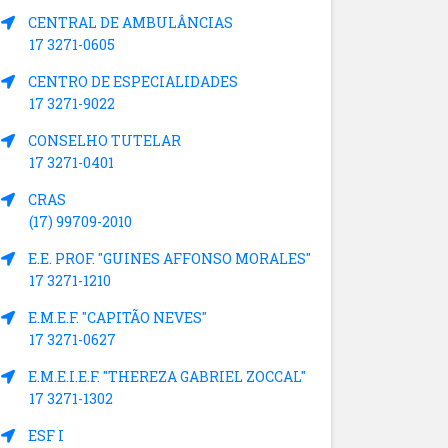
CENTRAL DE AMBULÂNCIAS
17 3271-0605
CENTRO DE ESPECIALIDADES
17 3271-9022
CONSELHO TUTELAR
17 3271-0401
CRAS
(17) 99709-2010
E.E. PROF. "GUINES AFFONSO MORALES"
17 3271-1210
E.M.E.F. "CAPITÃO NEVES"
17 3271-0627
E.M.E.I.E.F. "THEREZA GABRIEL ZOCCAL"
17 3271-1302
ESF I