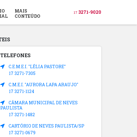
IO
MAIS
3271-9020
17
IAL
CONTEÚDO
TEIS
TELEFONES
C.E.M.E.I. "LÉLIA PASTORE"
17 3271-7305
C.M.E.I. "AURORA LAPA ARAUJO"
17 3271-1124
CÂMARA MUNICIPAL DE NEVES
PAULISTA
17 3271-1482
CARTÓRIO DE NEVES PAULISTA/SP
17 3271-0679