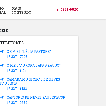
IO
MAIS
3271-9020
17
IAL
CONTEÚDO
TEIS
TELEFONES
C.E.M.E.I. "LÉLIA PASTORE"
17 3271-7305
C.M.E.I. "AURORA LAPA ARAUJO"
17 3271-1124
CÂMARA MUNICIPAL DE NEVES
PAULISTA
17 3271-1482
CARTÓRIO DE NEVES PAULISTA/SP
17 3271-0679