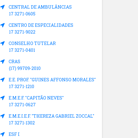
CENTRAL DE AMBULÂNCIAS
17 3271-0605
CENTRO DE ESPECIALIDADES
17 3271-9022
CONSELHO TUTELAR
17 3271-0401
CRAS
(17) 99709-2010
E.E. PROF. "GUINES AFFONSO MORALES"
17 3271-1210
E.M.E.F. "CAPITÃO NEVES"
17 3271-0627
E.M.E.I.E.F. "THEREZA GABRIEL ZOCCAL"
17 3271-1302
ESF I