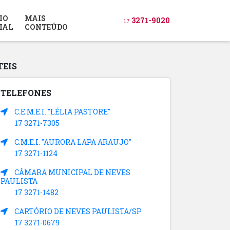
IO
MAIS
3271-9020
17
IAL
CONTEÚDO
TEIS
TELEFONES
C.E.M.E.I. "LÉLIA PASTORE"
17 3271-7305
C.M.E.I. "AURORA LAPA ARAUJO"
17 3271-1124
CÂMARA MUNICIPAL DE NEVES
PAULISTA
17 3271-1482
CARTÓRIO DE NEVES PAULISTA/SP
17 3271-0679