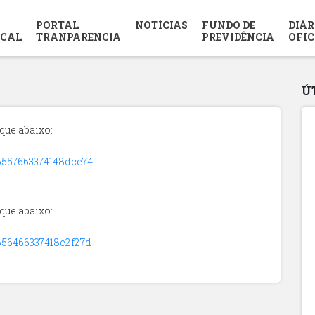
PORTAL
NOTÍCIAS
FUNDO DE
DIÁR
SCAL
TRANPARENCIA
PREVIDÊNCIA
OFIC
Ú
que abaixo:
56557663374148dce74-
que abaixo:
5656466337418e2f27d-