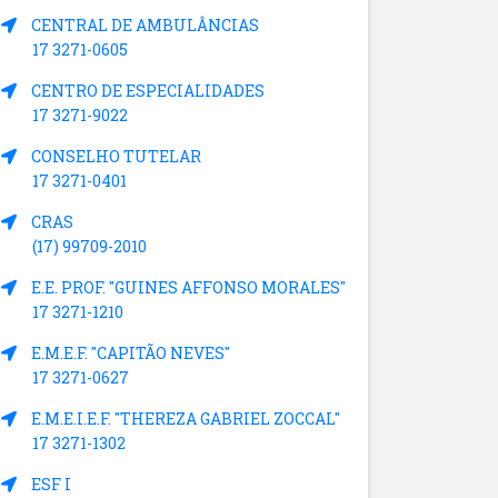
CENTRAL DE AMBULÂNCIAS
17 3271-0605
CENTRO DE ESPECIALIDADES
17 3271-9022
CONSELHO TUTELAR
17 3271-0401
CRAS
(17) 99709-2010
E.E. PROF. "GUINES AFFONSO MORALES"
17 3271-1210
E.M.E.F. "CAPITÃO NEVES"
17 3271-0627
E.M.E.I.E.F. "THEREZA GABRIEL ZOCCAL"
17 3271-1302
ESF I