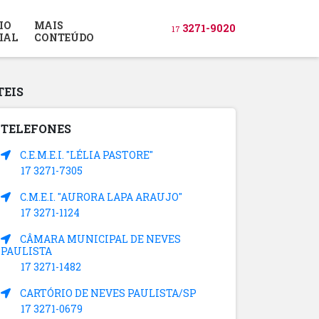
IO
MAIS
3271-9020
17
IAL
CONTEÚDO
TEIS
TELEFONES
C.E.M.E.I. "LÉLIA PASTORE"
17 3271-7305
C.M.E.I. "AURORA LAPA ARAUJO"
17 3271-1124
CÂMARA MUNICIPAL DE NEVES
PAULISTA
17 3271-1482
CARTÓRIO DE NEVES PAULISTA/SP
17 3271-0679