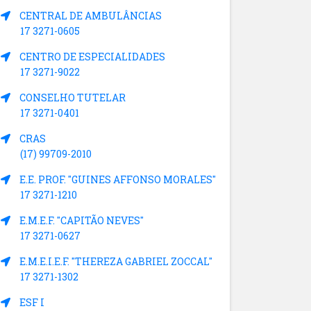
CENTRAL DE AMBULÂNCIAS
17 3271-0605
CENTRO DE ESPECIALIDADES
17 3271-9022
CONSELHO TUTELAR
17 3271-0401
CRAS
(17) 99709-2010
E.E. PROF. "GUINES AFFONSO MORALES"
17 3271-1210
E.M.E.F. "CAPITÃO NEVES"
17 3271-0627
E.M.E.I.E.F. "THEREZA GABRIEL ZOCCAL"
17 3271-1302
ESF I