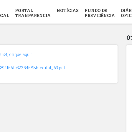
PORTAL
NOTÍCIAS
FUNDO DE
DIÁR
SCAL
TRANPARENCIA
PREVIDÊNCIA
OFIC
Ú
24, clique aqui:
0394166fc32254688b-edital_63.pdf