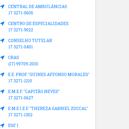
CENTRAL DE AMBULÂNCIAS
17 3271-0605
CENTRO DE ESPECIALIDADES
17 3271-9022
CONSELHO TUTELAR
17 3271-0401
CRAS
(17) 99709-2010
E.E. PROF. "GUINES AFFONSO MORALES"
17 3271-1210
E.M.E.F. "CAPITÃO NEVES"
17 3271-0627
E.M.E.I.E.F. "THEREZA GABRIEL ZOCCAL"
17 3271-1302
ESF I