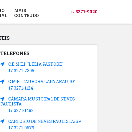
IO
MAIS
3271-9020
17
IAL
CONTEÚDO
TEIS
TELEFONES
C.E.M.E.I. "LÉLIA PASTORE"
17 3271-7305
C.M.E.I. "AURORA LAPA ARAUJO"
17 3271-1124
CÂMARA MUNICIPAL DE NEVES
PAULISTA
17 3271-1482
CARTÓRIO DE NEVES PAULISTA/SP
17 3271-0679