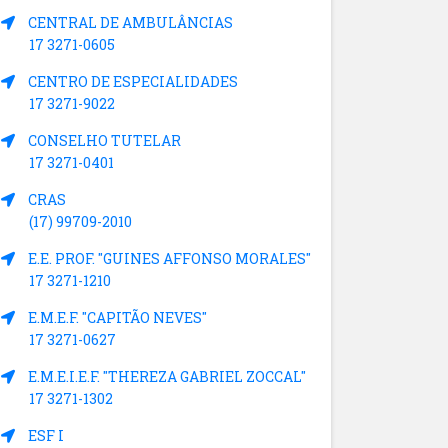
CENTRAL DE AMBULÂNCIAS
17 3271-0605
CENTRO DE ESPECIALIDADES
17 3271-9022
CONSELHO TUTELAR
17 3271-0401
CRAS
(17) 99709-2010
E.E. PROF. "GUINES AFFONSO MORALES"
17 3271-1210
E.M.E.F. "CAPITÃO NEVES"
17 3271-0627
E.M.E.I.E.F. "THEREZA GABRIEL ZOCCAL"
17 3271-1302
ESF I