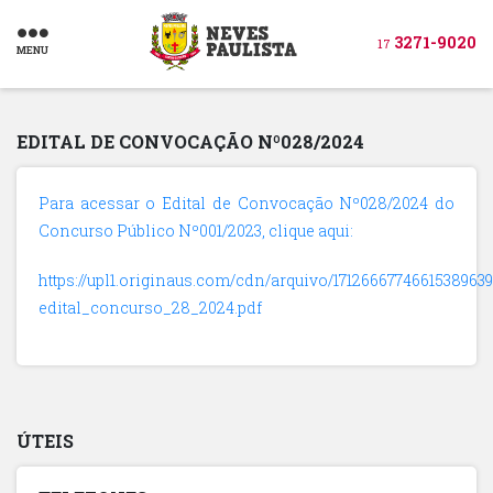
3271-9020
17
MENU
EDITAL DE CONVOCAÇÃO Nº028/2024
Para acessar o Edital de Convocação Nº028/2024 do
Concurso Público Nº001/2023, clique aqui:
https://upl1.originaus.com/cdn/arquivo/1712666774661538963
edital_concurso_28_2024.pdf
ÚTEIS