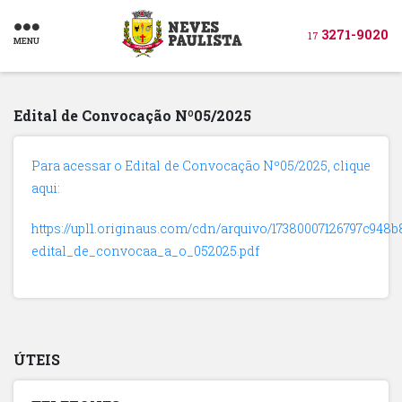
3271-9020
17
MENU
Edital de Convocação Nº05/2025
Para acessar o Edital de Convocação Nº05/2025, clique
aqui:
https://upl1.originaus.com/cdn/arquivo/17380007126797c948b
edital_de_convocaa_a_o_052025.pdf
ÚTEIS