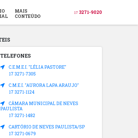
IO
MAIS
3271-9020
17
IAL
CONTEÚDO
TEIS
TELEFONES
C.E.M.E.I. "LÉLIA PASTORE"
17 3271-7305
C.M.E.I. "AURORA LAPA ARAUJO"
17 3271-1124
CÂMARA MUNICIPAL DE NEVES
PAULISTA
17 3271-1482
CARTÓRIO DE NEVES PAULISTA/SP
17 3271-0679