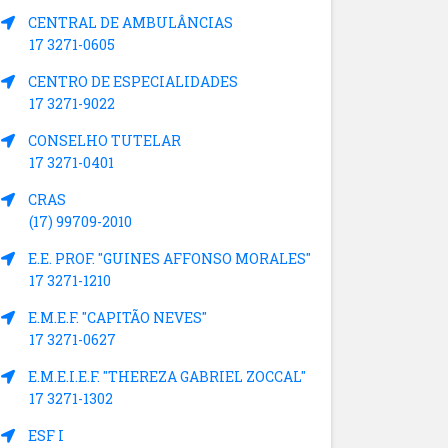
CENTRAL DE AMBULÂNCIAS
17 3271-0605
CENTRO DE ESPECIALIDADES
17 3271-9022
CONSELHO TUTELAR
17 3271-0401
CRAS
(17) 99709-2010
E.E. PROF. "GUINES AFFONSO MORALES"
17 3271-1210
E.M.E.F. "CAPITÃO NEVES"
17 3271-0627
E.M.E.I.E.F. "THEREZA GABRIEL ZOCCAL"
17 3271-1302
ESF I