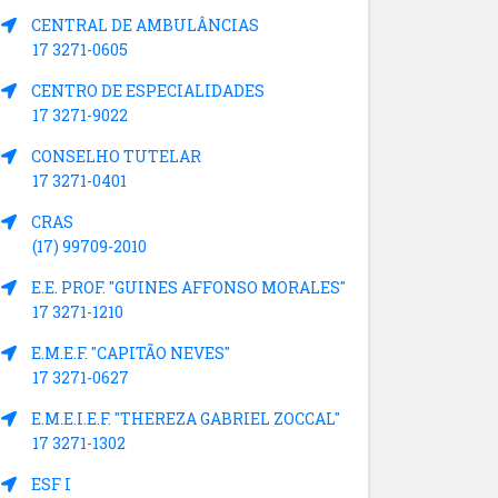
CENTRAL DE AMBULÂNCIAS
17 3271-0605
CENTRO DE ESPECIALIDADES
17 3271-9022
CONSELHO TUTELAR
17 3271-0401
CRAS
(17) 99709-2010
E.E. PROF. "GUINES AFFONSO MORALES"
17 3271-1210
E.M.E.F. "CAPITÃO NEVES"
17 3271-0627
E.M.E.I.E.F. "THEREZA GABRIEL ZOCCAL"
17 3271-1302
ESF I