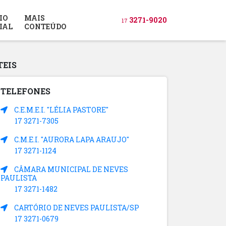
IO
MAIS
3271-9020
17
IAL
CONTEÚDO
TEIS
TELEFONES
C.E.M.E.I. "LÉLIA PASTORE"
17 3271-7305
C.M.E.I. "AURORA LAPA ARAUJO"
17 3271-1124
CÂMARA MUNICIPAL DE NEVES
PAULISTA
17 3271-1482
CARTÓRIO DE NEVES PAULISTA/SP
17 3271-0679