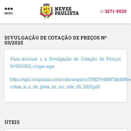
3271-9020
17
MENU
DIVULGAÇÃO DE COTAÇÃO DE PREÇOS Nº
03/2025
Para acessar o a Divulgação de Cotação de Preços
Nº03/2025, clique aqui:
https://upl1.originaus.com/cdn/arquivo/173927643867ab4096e
cotaa_a_o_de_prea_os_no_site_03_2025.pdf
ÚTEIS