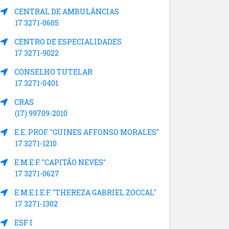
CENTRAL DE AMBULÂNCIAS
17 3271-0605
CENTRO DE ESPECIALIDADES
17 3271-9022
CONSELHO TUTELAR
17 3271-0401
CRAS
(17) 99709-2010
E.E. PROF. "GUINES AFFONSO MORALES"
17 3271-1210
E.M.E.F. "CAPITÃO NEVES"
17 3271-0627
E.M.E.I.E.F. "THEREZA GABRIEL ZOCCAL"
17 3271-1302
ESF I