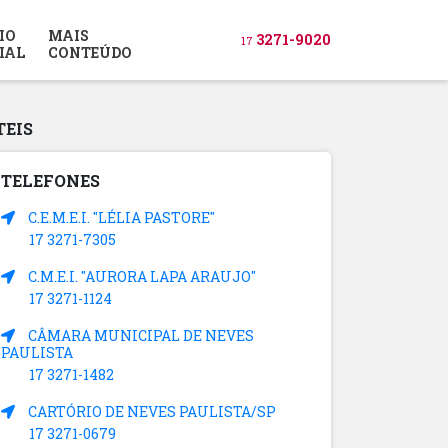
IO
MAIS
3271-9020
17
IAL
CONTEÚDO
TEIS
TELEFONES
C.E.M.E.I. "LÉLIA PASTORE"
17 3271-7305
C.M.E.I. "AURORA LAPA ARAUJO"
17 3271-1124
CÂMARA MUNICIPAL DE NEVES
PAULISTA
17 3271-1482
CARTÓRIO DE NEVES PAULISTA/SP
17 3271-0679