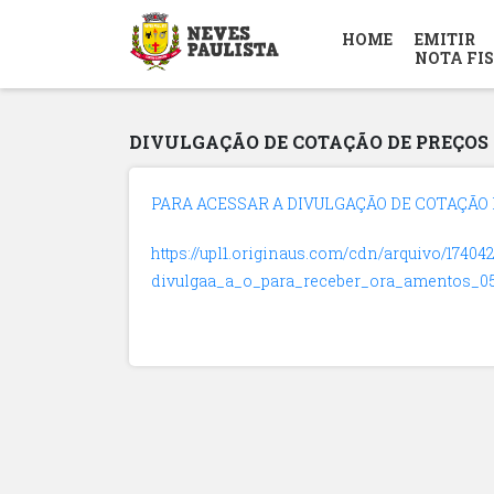
HOME
EMITIR
NOTA FI
DIVULGAÇÃO DE COTAÇÃO DE PREÇOS N
PARA ACESSAR A DIVULGAÇÃO DE COTAÇÃO DE
https://upl1.originaus.com/cdn/arquivo/17404
divulgaa_a_o_para_receber_ora_amentos_05