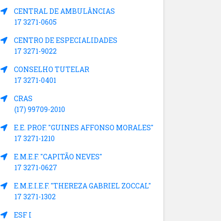
CENTRAL DE AMBULÂNCIAS
17 3271-0605
CENTRO DE ESPECIALIDADES
17 3271-9022
CONSELHO TUTELAR
17 3271-0401
CRAS
(17) 99709-2010
E.E. PROF. "GUINES AFFONSO MORALES"
17 3271-1210
E.M.E.F. "CAPITÃO NEVES"
17 3271-0627
E.M.E.I.E.F. "THEREZA GABRIEL ZOCCAL"
17 3271-1302
ESF I