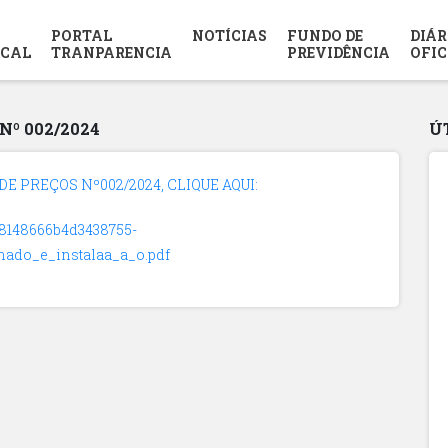
PORTAL
NOTÍCIAS
FUNDO DE
DIÁR
SCAL
TRANPARENCIA
PREVIDÊNCIA
OFIC
º 002/2024
Ú
E PREÇOS Nº002/2024, CLIQUE AQUI:
308148666b4d3438755-
ado_e_instalaa_a_o.pdf