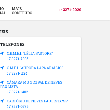
IO
MAIS
3271-9020
17
IAL
CONTEÚDO
TEIS
TELEFONES
C.E.M.E.I. "LÉLIA PASTORE"
17 3271-7305
C.M.E.I. "AURORA LAPA ARAUJO"
17 3271-1124
CÂMARA MUNICIPAL DE NEVES
PAULISTA
17 3271-1482
CARTÓRIO DE NEVES PAULISTA/SP
17 3271-0679