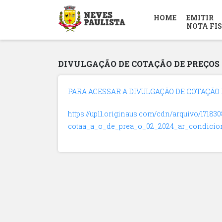
HOME
EMITIR
NOTA FI
DIVULGAÇÃO DE COTAÇÃO DE PREÇOS N
PARA ACESSAR A DIVULGAÇÃO DE COTAÇÃO D
https://upl1.originaus.com/cdn/arquivo/1718
cotaa_a_o_de_prea_o_02_2024_ar_condicion