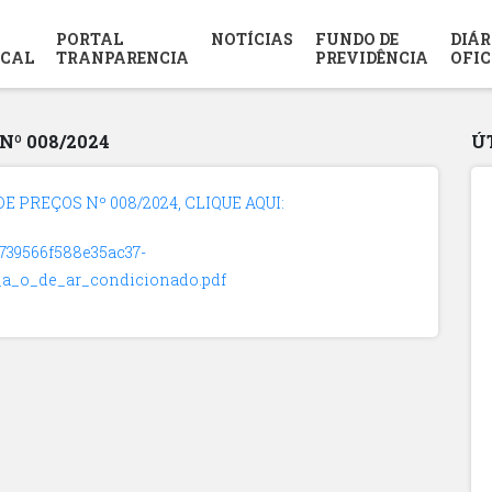
PORTAL
NOTÍCIAS
FUNDO DE
DIÁR
SCAL
TRANPARENCIA
PREVIDÊNCIA
OFIC
º 008/2024
Ú
 PREÇOS Nº 008/2024, CLIQUE AQUI:
6739566f588e35ac37-
_a_o_de_ar_condicionado.pdf