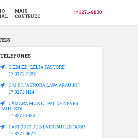
IO
MAIS
3271-9020
17
IAL
CONTEÚDO
TEIS
TELEFONES
C.E.M.E.I. "LÉLIA PASTORE"
17 3271-7305
C.M.E.I. "AURORA LAPA ARAUJO"
17 3271-1124
CÂMARA MUNICIPAL DE NEVES
PAULISTA
17 3271-1482
CARTÓRIO DE NEVES PAULISTA/SP
17 3271-0679