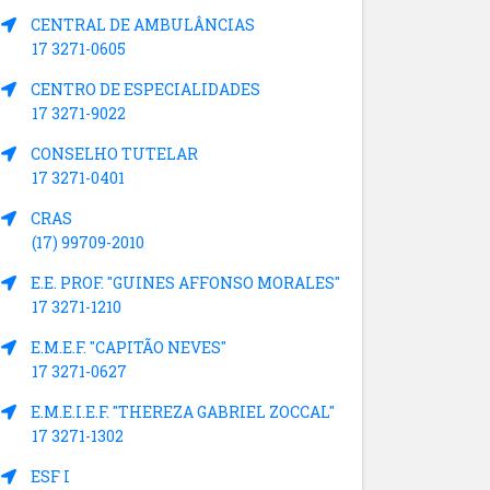
CENTRAL DE AMBULÂNCIAS
17 3271-0605
CENTRO DE ESPECIALIDADES
17 3271-9022
CONSELHO TUTELAR
17 3271-0401
CRAS
(17) 99709-2010
E.E. PROF. "GUINES AFFONSO MORALES"
17 3271-1210
E.M.E.F. "CAPITÃO NEVES"
17 3271-0627
E.M.E.I.E.F. "THEREZA GABRIEL ZOCCAL"
17 3271-1302
ESF I