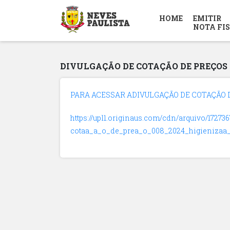
HOME
EMITIR
NOTA FI
DIVULGAÇÃO DE COTAÇÃO DE PREÇOS N
PARA ACESSAR ADIVULGAÇÃO DE COTAÇÃO DE
https://upl1.originaus.com/cdn/arquivo/17273
cotaa_a_o_de_prea_o_008_2024_higienizaa