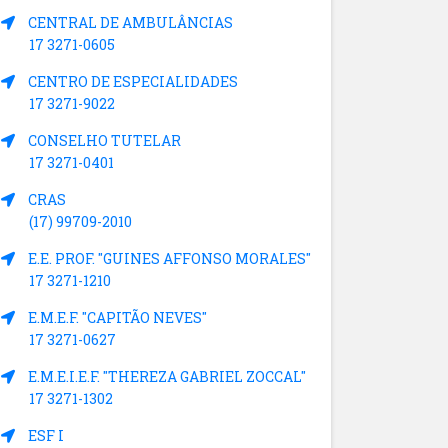
CENTRAL DE AMBULÂNCIAS
17 3271-0605
CENTRO DE ESPECIALIDADES
17 3271-9022
CONSELHO TUTELAR
17 3271-0401
CRAS
(17) 99709-2010
E.E. PROF. "GUINES AFFONSO MORALES"
17 3271-1210
E.M.E.F. "CAPITÃO NEVES"
17 3271-0627
E.M.E.I.E.F. "THEREZA GABRIEL ZOCCAL"
17 3271-1302
ESF I