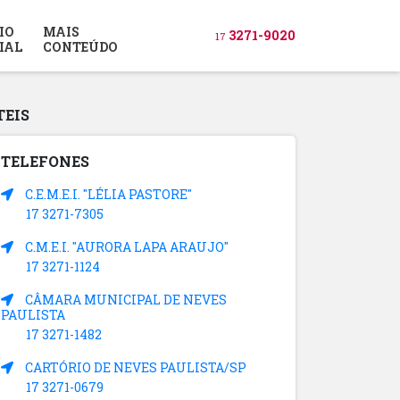
IO
MAIS
3271-9020
17
IAL
CONTEÚDO
TEIS
TELEFONES
C.E.M.E.I. "LÉLIA PASTORE"
17 3271-7305
C.M.E.I. "AURORA LAPA ARAUJO"
17 3271-1124
CÂMARA MUNICIPAL DE NEVES
PAULISTA
17 3271-1482
CARTÓRIO DE NEVES PAULISTA/SP
17 3271-0679