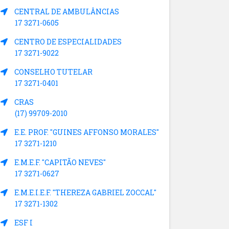
CENTRAL DE AMBULÂNCIAS
17 3271-0605
CENTRO DE ESPECIALIDADES
17 3271-9022
CONSELHO TUTELAR
17 3271-0401
CRAS
(17) 99709-2010
E.E. PROF. "GUINES AFFONSO MORALES"
17 3271-1210
E.M.E.F. "CAPITÃO NEVES"
17 3271-0627
E.M.E.I.E.F. "THEREZA GABRIEL ZOCCAL"
17 3271-1302
ESF I