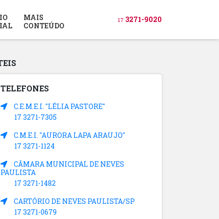
IO
MAIS
3271-9020
17
IAL
CONTEÚDO
TEIS
TELEFONES
C.E.M.E.I. "LÉLIA PASTORE"
17 3271-7305
C.M.E.I. "AURORA LAPA ARAUJO"
17 3271-1124
CÂMARA MUNICIPAL DE NEVES
PAULISTA
17 3271-1482
CARTÓRIO DE NEVES PAULISTA/SP
17 3271-0679