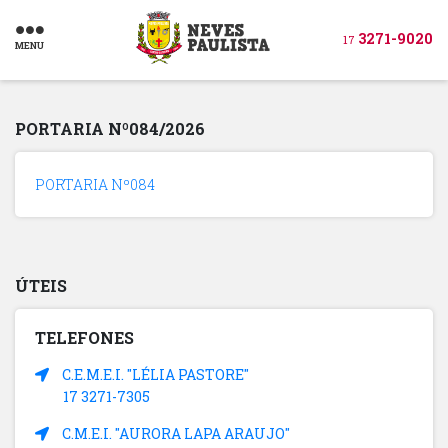
3271-9020
17
MENU
PORTARIA Nº084/2026
PORTARIA Nº084
ÚTEIS
TELEFONES
C.E.M.E.I. "LÉLIA PASTORE"
17 3271-7305
C.M.E.I. "AURORA LAPA ARAUJO"